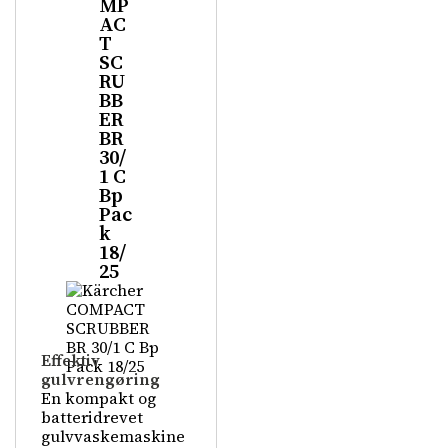
MP
AC
T
SC
RU
BB
ER
BR
30/
1 C
Bp
Pac
k
18/
25
Effektiv
gulvrengøring
En kompakt og
batteridrevet
gulvvaskemaskine