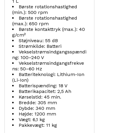
1 L
Børste rotationshastighed
(min.): 500 rpm
Børste rotationshastighed
(max.): 650 rpm
Børste kontakttryk (max.): 40
g/cm²
Støjniveau: 55 dB
Strømkilde: Batteri
Vekselstrømsindgangsspændi
ng: 100–240 V
Vekselstrømsindgangsfrekve
ns: 50–60 Hz
Batteriteknologi: Lithium-Ion
(Li-Ion)
Batterispænding: 18 V
Batterikapacitet: 2,5 Ah
Kørselstid: 45 min.
Bredde: 305 mm
Dybde: 340 mm
Højde: 1200 mm
Vægt: 6,1 kg
Pakkevægt: 11 kg