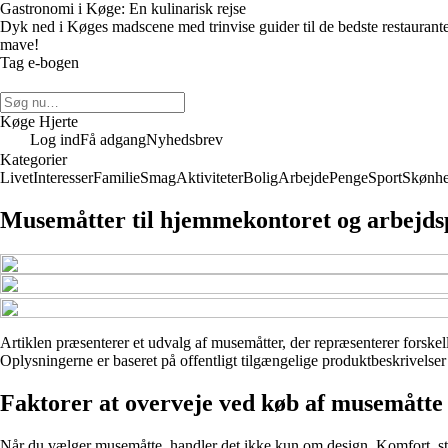
Gastronomi i Køge: En kulinarisk rejse
Dyk ned i Køges madscene med trinvise guider til de bedste restaurante
mave!
Tag e-bogen
Køge Hjerte
Log ind
Få adgang
Nyhedsbrev
Kategorier
Livet
Interesser
Familie
Smag
Aktiviteter
Bolig
Arbejde
Penge
Sport
Skønh
Musemåtter til hjemmekontoret og arbejds
Artiklen præsenterer et udvalg af musemåtter, der repræsenterer forskell
Oplysningerne er baseret på offentligt tilgængelige produktbeskrivelser 
Faktorer at overveje ved køb af musemåtte
Når du vælger musemåtte, handler det ikke kun om design. Komfort, stør