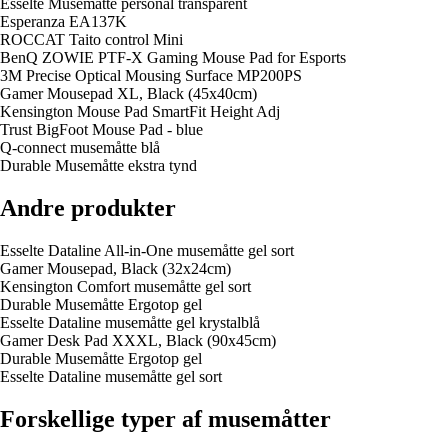
Esselte Musemåtte personal transparent
Esperanza EA137K
ROCCAT Taito control Mini
BenQ ZOWIE PTF-X Gaming Mouse Pad for Esports
3M Precise Optical Mousing Surface MP200PS
Gamer Mousepad XL, Black (45x40cm)
Kensington Mouse Pad SmartFit Height Adj
Trust BigFoot Mouse Pad - blue
Q-connect musemåtte blå
Durable Musemåtte ekstra tynd
Andre produkter
Esselte Dataline All-in-One musemåtte gel sort
Gamer Mousepad, Black (32x24cm)
Kensington Comfort musemåtte gel sort
Durable Musemåtte Ergotop gel
Esselte Dataline musemåtte gel krystalblå
Gamer Desk Pad XXXL, Black (90x45cm)
Durable Musemåtte Ergotop gel
Esselte Dataline musemåtte gel sort
Forskellige typer af musemåtter