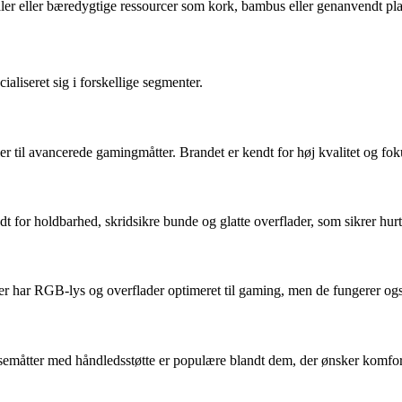
aler eller bæredygtige ressourcer som kork, bambus eller genanvendt pla
aliseret sig i forskellige segmenter.
ler til avancerede gamingmåtter. Brandet er kendt for høj kvalitet og f
t for holdbarhed, skridsikre bunde og glatte overflader, som sikrer hur
har RGB-lys og overflader optimeret til gaming, men de fungerer også g
emåtter med håndledsstøtte er populære blandt dem, der ønsker komfort