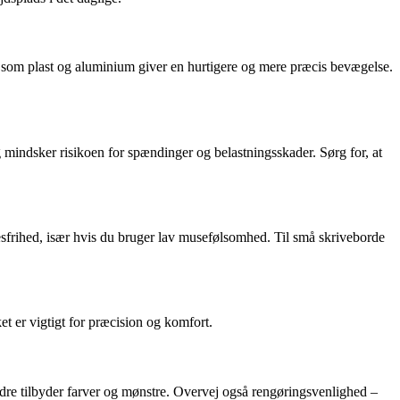
er som plast og aluminium giver en hurtigere og mere præcis bevægelse.
indsker risikoen for spændinger og belastningsskader. Sørg for, at
sesfrihed, især hvis du bruger lav musefølsomhed. Til små skriveborde
t er vigtigt for præcision og komfort.
andre tilbyder farver og mønstre. Overvej også rengøringsvenlighed –