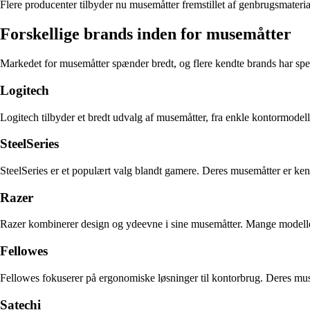
Flere producenter tilbyder nu musemåtter fremstillet af genbrugsmateri
Forskellige brands inden for musemåtter
Markedet for musemåtter spænder bredt, og flere kendte brands har speci
Logitech
Logitech tilbyder et bredt udvalg af musemåtter, fra enkle kontormodel
SteelSeries
SteelSeries er et populært valg blandt gamere. Deres musemåtter er kend
Razer
Razer kombinerer design og ydeevne i sine musemåtter. Mange modeller 
Fellowes
Fellowes fokuserer på ergonomiske løsninger til kontorbrug. Deres mus
Satechi