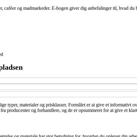
r, caféer og madmarkeder. E-bogen giver dig anbefalinger til, hvad du 
ed
pladsen
ige typer, materialer og prisklasser. Formålet er at give et informativt
fra producenter og forhandlere, og de er opsummeret for at give et klart
relse og materiale har stor betydning for, hvordan du oplever din arbej