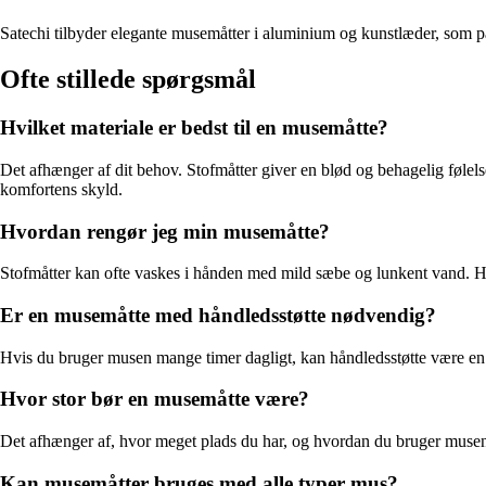
Satechi tilbyder elegante musemåtter i aluminium og kunstlæder, som pa
Ofte stillede spørgsmål
Hvilket materiale er bedst til en musemåtte?
Det afhænger af dit behov. Stofmåtter giver en blød og behagelig følels
komfortens skyld.
Hvordan rengør jeg min musemåtte?
Stofmåtter kan ofte vaskes i hånden med mild sæbe og lunkent vand. Hå
Er en musemåtte med håndledsstøtte nødvendig?
Hvis du bruger musen mange timer dagligt, kan håndledsstøtte være en
Hvor stor bør en musemåtte være?
Det afhænger af, hvor meget plads du har, og hvordan du bruger musen. 
Kan musemåtter bruges med alle typer mus?