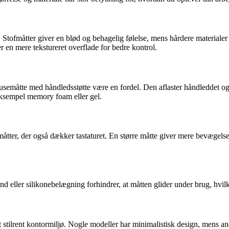
. Stofmåtter giver en blød og behagelig følelse, mens hårdere material
r en mere tekstureret overflade for bedre kontrol.
måtte med håndledsstøtte være en fordel. Den aflaster håndleddet og m
r eksempel memory foam eller gel.
 måtter, der også dækker tastaturet. En større måtte giver mere bevægel
 eller silikonebelægning forhindrer, at måtten glider under brug, hvilke
et stilrent kontormiljø. Nogle modeller har minimalistisk design, mens 