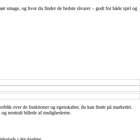
bør smage, og hvor du finder de bedste råvarer – godt for både sjæl og
 overblik over de funktioner og egenskaber, du kan finde på markedet.
 og neutralt billede af mulighederne.
dsplads i det daglige.