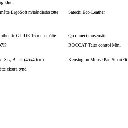
ig klud.
åtte ErgoSoft m/håndledsstøtte
Satechi Eco-Leather
uthentic GLIDE 16 musemåtte
Q-connect musemåtte
37K
ROCCAT Taito control Mini
d XL, Black (45x40cm)
Kensington Mouse Pad SmartFit
te ekstra tynd