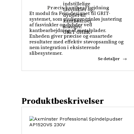
Præcis kantbearbejdning
Et modul fra Fein designet til GRIT-
systemet, som muliggør trinløs justering
af fasvinkler og dybder ved
kantbearbejdning af metalplader.
Enheden giver præcise og ensartede
resultater med effektiv støvopsamling og
nem integration i eksisterende
slibesystemer.
Se detaljer
Produktbeskrivelser