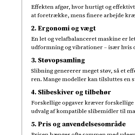
Effekten afgør, hvor hurtigt og effektiv
at foretrække, mens finere arbejde kræ
2. Ergonomi og vægt
En let og velafbalanceret maskine er le
udformning og vibrationer – især hvis 
3. Støvopsamling
Slibning genererer meget støv, så et ef
ren. Mange modeller kan tilsluttes en 
4. Slibeskiver og tilbehør
Forskellige opgaver kræver forskellige ty
udvalg af kompatible slibemidler til m
5. Pris og anvendelsesområde
Prisen hænger ofte sammen med ydeevn