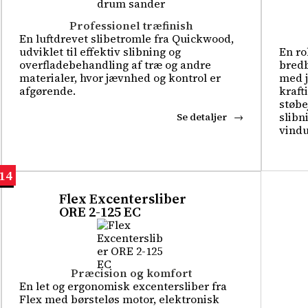
Professionel træfinish
En luftdrevet slibetromle fra Quickwood,
udviklet til effektiv slibning og
En ro
overfladebehandling af træ og andre
bred
materialer, hvor jævnhed og kontrol er
med j
afgørende.
kraft
støbe
slibn
Se detaljer
vind
14
Flex Excentersliber
ORE 2-125 EC
Præcision og komfort
En let og ergonomisk excentersliber fra
Flex med børsteløs motor, elektronisk