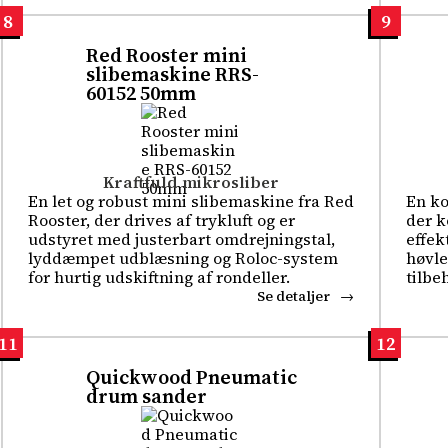
8
9
Red Rooster mini
slibemaskine RRS-
60152 50mm
Kraftfuld mikrosliber
En let og robust mini slibemaskine fra Red
En k
Rooster, der drives af trykluft og er
der k
udstyret med justerbart omdrejningstal,
effek
lyddæmpet udblæsning og Roloc-system
høvle
for hurtig udskiftning af rondeller.
tilbeh
Se detaljer
11
12
Quickwood Pneumatic
drum sander