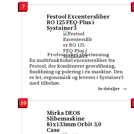
7
Festool Excentersliber
RO 125 FEQ-Plus i
Systainer3
Professionel slibeløsning
En multifunktionel excentersliber fra
Festool, der kombinerer grovslibning,
finslibning og polering i én maskine. Den
er let, ergonomisk og leveres i Systainer3
med tilbehør.
Se detaljer
10
Mirka DEOS
Slibemaskine
81x133mm Orbit 3,0
Case