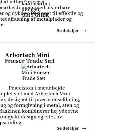
t at udføre præcise
earbejdninger med justerbare
er og dybder. Designet til effektiv og
tet affasning af metalplader og
r.
Se detaljer
Arbortech Mini
Fræser Trade Sæt
Præcision i træarbejde
mplet sæt med Arbortech Mini
er, designet til præcisionsslibning,
ng og formgivning i metal, sten og
Maskinen kombinerer høj ydeevne
ompakt design og effektiv
psamling.
Se detaljer