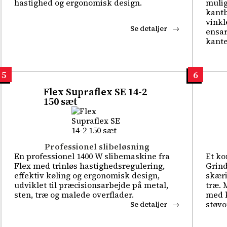
hastighed og ergonomisk design.
mulig
kantb
vinkl
Se detaljer
ensar
kante
5
6
Flex Supraflex SE 14-2
150 sæt
Professionel slibeløsning
En professionel 1400 W slibemaskine fra
Et ko
Flex med trinløs hastighedsregulering,
Grind
effektiv køling og ergonomisk design,
skæri
udviklet til præcisionsarbejde på metal,
træ. 
sten, træ og malede overflader.
med k
støvo
Se detaljer