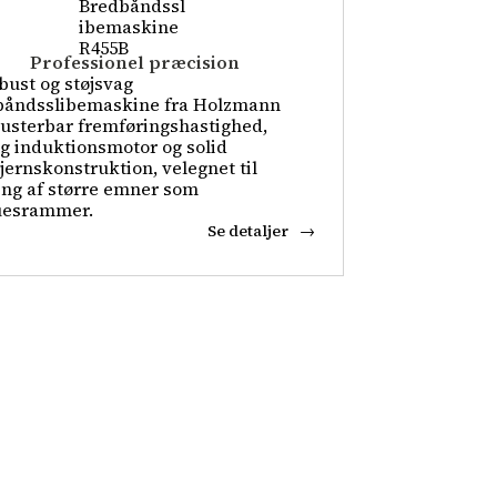
Professionel præcision
bust og støjsvag
båndsslibemaskine fra Holzmann
usterbar fremføringshastighed,
ig induktionsmotor og solid
jernskonstruktion, velegnet til
ing af større emner som
uesrammer.
Se detaljer