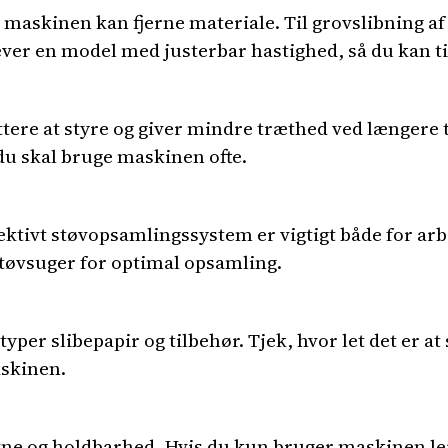
t maskinen kan fjerne materiale. Til grovslibning af
ver en model med justerbar hastighed, så du kan ti
ttere at styre og giver mindre træthed ved længere 
du skal bruge maskinen ofte.
fektivt støvopsamlingssystem er vigtigt både for arb
støvsuger for optimal opsamling.
per slibepapir og tilbehør. Tjek, hvor let det er at 
askinen.
e og holdbarhed. Hvis du kun bruger maskinen lej