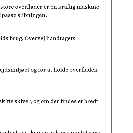
 store overflader er en kraftig maskine
lpasse slibningen.
tids brug. Overvej håndtagets
ejdsmiljøet og for at holde overfladen
skifte skiver, og om der findes et bredt
lighedsvis, kan en enklere model være