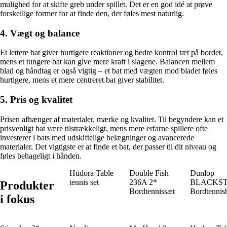
mulighed for at skifte greb under spillet. Det er en god idé at prøve
forskellige former for at finde den, der føles mest naturlig.
4. Vægt og balance
Et lettere bat giver hurtigere reaktioner og bedre kontrol tæt på bordet,
mens et tungere bat kan give mere kraft i slagene. Balancen mellem
blad og håndtag er også vigtig – et bat med vægten mod bladet føles
hurtigere, mens et mere centreret bat giver stabilitet.
5. Pris og kvalitet
Prisen afhænger af materialer, mærke og kvalitet. Til begyndere kan et
prisvenligt bat være tilstrækkeligt, mens mere erfarne spillere ofte
investerer i bats med udskiftelige belægninger og avancerede
materialer. Det vigtigste er at finde et bat, der passer til dit niveau og
føles behageligt i hånden.
Hudora Table
Double Fish
Dunlop
tennis set
236A 2*
BLACKS
Produkter
Bordtennissæt
Bordtennis
i fokus