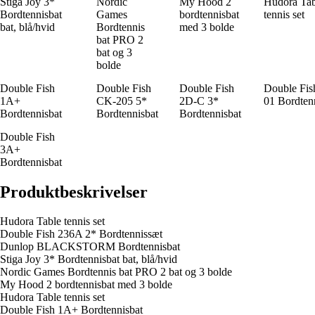
Stiga Joy 3*
Nordic
My Hood 2
Hudora Tab
Bordtennisbat
Games
bordtennisbat
tennis set
bat, blå/hvid
Bordtennis
med 3 bolde
bat PRO 2
bat og 3
bolde
Double Fish
Double Fish
Double Fish
Double Fis
1A+
CK-205 5*
2D-C 3*
01 Bordten
Bordtennisbat
Bordtennisbat
Bordtennisbat
Double Fish
3A+
Bordtennisbat
Produktbeskrivelser
Hudora Table tennis set
Double Fish 236A 2* Bordtennissæt
Dunlop BLACKSTORM Bordtennisbat
Stiga Joy 3* Bordtennisbat bat, blå/hvid
Nordic Games Bordtennis bat PRO 2 bat og 3 bolde
My Hood 2 bordtennisbat med 3 bolde
Hudora Table tennis set
Double Fish 1A+ Bordtennisbat