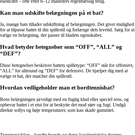
elasticitet – ofte efter 6–12 måneders regelmæssig brug.
Kan man udskifte belægningen på et bat?
Ja, mange bats tillader udskiftning af belægningen. Det giver mulighed
for at tilpasse battet til din spillestil og forlænge dets levetid. Sørg for at
vælge en belægning, der passer til bladets egenskaber.
Hvad betyder betegnelser som “OFF”, “ALL” og
“DEF”?
Disse betegnelser beskriver battets spilletype: “OFF” står for offensivt,
“ALL” for allround og “DEF” for defensivt. De hjælper dig med at
vælge et bat, der matcher din spillestil.
Hvordan vedligeholder man et bordtennisbat?
Rens belægningen jævnligt med en fugtig klud eller speciel rens, og
opbevar battet i et etui for at beskytte det mod støv og fugt. Undgå
direkte sollys og høje temperaturer, som kan skade gummiet.
Træningsjakker – kendte brands og deres karakteristiske designs