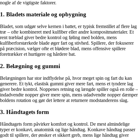
nogle af de vigtigste faktorer.
1. Bladets materiale og opbygning
Bladet, som udgør selve kernen i battet, er typisk fremstillet af flere lag
træ – ofte kombineret med kulfiber eller andre kompositmaterialer. Et
rent træblad giver bedre kontrol og føling med bolden, mens
kulfiberforstærkede blade øger fart og stivhed. Spillere, der fokuserer
på præcision, vælger ofte et blødere blad, mens offensive spillere
foretrækker et hurtigere og hårdere bat.
2. Belægning og gummi
Belægningen har stor indflydelse på, hvor meget spin og fart du kan
generere. Et tykt, elastisk gummi giver mere fart, mens et tyndere lag
giver bedre kontrol. Noppenes retning og længde spiller også en rolle –
indadvendte nopper giver mere spin, mens udadvendte nopper dæmper
boldens rotation og gør det lettere at returnere modstanderens slag.
3. Håndtagets form
Håndtagets form påvirker komfort og kontrol. De mest almindelige
typer er konkavt, anatomisk og lige håndtag. Konkave håndtag passer
godt til spillere, der ønsker et sikkert greb, mens lige håndtag giver